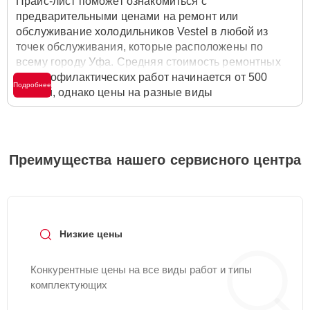
Прайс-лист поможет ознакомиться с
предварительными ценами на ремонт или
обслуживание холодильников Vestel в любой из
точек обслуживания, которые расположены по
всему городу Уфа. Средняя стоимость ремонтных
или профилактических работ начинается от 500
Подробнее
рублей, однако цены на разные виды
комплектующих могут различаться. Полную
стоимость работ с учётом запчастей или расходных
материалов необходимо уточнять со специалистом
службы заботы о клиентах. Для расчета итоговой
Преимущества нашего сервисного центра
стоимости ремонта холодильника достаточно
позвонить по телефону горячей линии
+7 (347) 214-
93-21
или оставить заявку на нашем сайте Vestel-
Servis.
Низкие цены
Конкурентные цены на все виды работ и типы
комплектующих