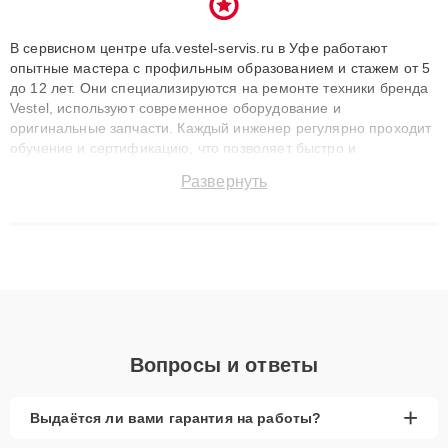
В сервисном центре ufa.vestel-servis.ru в Уфе работают
опытные мастера с профильным образованием и стажем от 5
до 12 лет. Они специализируются на ремонте техники бренда
Vestel, используют современное оборудование и
оригинальные запчасти. Каждый инженер регулярно проходит
обучение и сертификацию, что позволяет быстро и
точноdiagnostikировать поломки и восстанавливать технику с
Развернуть
сохранением гарантии до 3 лет. Наши мастера решают
сложные случаи: от замены матриц и материнских плат до
ремонта после залития и восстановления данных. Благодаря
высокой квалификации и ответственному подходу клиенты
получают быстрый, качественный ремонт и понятные
объяснения по результатам диагностики.
Вопросы и ответы
+
Выдаётся ли вами гарантия на работы?