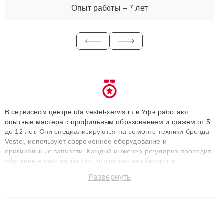
Опыт работы – 7 лет
В сервисном центре ufa.vestel-servis.ru в Уфе работают
опытные мастера с профильным образованием и стажем от 5
до 12 лет. Они специализируются на ремонте техники бренда
Vestel, используют современное оборудование и
оригинальные запчасти. Каждый инженер регулярно проходит
обучение и сертификацию, что позволяет быстро и
точноdiagnostikировать поломки и восстанавливать технику с
Развернуть
сохранением гарантии до 3 лет. Наши мастера решают
сложные случаи: от замены матриц и материнских плат до
ремонта после залития и восстановления данных. Благодаря
высокой квалификации и ответственному подходу клиенты