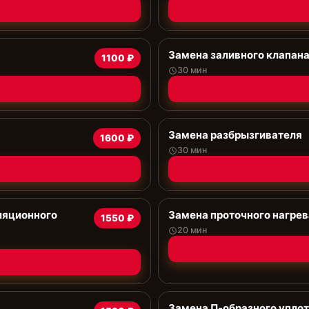
Замена заливного клапан
1100 ₽
30 мин
Замена разбрызгивателя
1600 ₽
30 мин
ляционного
Замена проточного нагрев
1550 ₽
20 мин
Замена П-образного упло