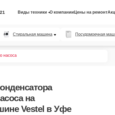
-21
Виды техники
О компании
Цены на ремонт
Ак
Стиральная машина
Посудомоечная маш
о насоса
конденсатора
асоса
на
ине Vestel в Уфе