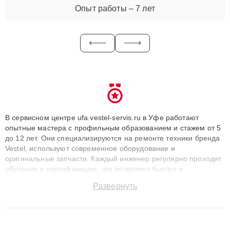
Опыт работы – 7 лет
В сервисном центре ufa.vestel-servis.ru в Уфе работают
опытные мастера с профильным образованием и стажем от 5
до 12 лет. Они специализируются на ремонте техники бренда
Vestel, используют современное оборудование и
оригинальные запчасти. Каждый инженер регулярно проходит
обучение и сертификацию, что позволяет быстро и
точноdiagnostikировать поломки и восстанавливать технику с
Развернуть
сохранением гарантии до 3 лет. Наши мастера решают
сложные случаи: от замены матриц и материнских плат до
ремонта после залития и восстановления данных. Благодаря
высокой квалификации и ответственному подходу клиенты