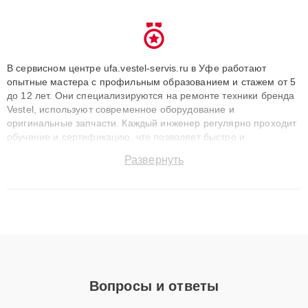
В сервисном центре ufa.vestel-servis.ru в Уфе работают
опытные мастера с профильным образованием и стажем от 5
до 12 лет. Они специализируются на ремонте техники бренда
Vestel, используют современное оборудование и
оригинальные запчасти. Каждый инженер регулярно проходит
обучение и сертификацию, что позволяет быстро и
точноdiagnostikировать поломки и восстанавливать технику с
Развернуть
сохранением гарантии до 3 лет. Наши мастера решают
сложные случаи: от замены матриц и материнских плат до
ремонта после залития и восстановления данных. Благодаря
высокой квалификации и ответственному подходу клиенты
получают быстрый, качественный ремонт и понятные
объяснения по результатам диагностики.
Вопросы и ответы