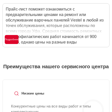
Прайс-лист поможет ознакомиться с
предварительными ценами на ремонт или
обслуживание варочных панелей Vestel в любой из
точек обслуживания, которые расположены по
всему городу Уфа. Средняя стоимость ремонтных
или профилактических работ начинается от 900
Подробнее
рублей, однако цены на разные виды
комплектующих могут различаться. Полную
стоимость работ с учётом запчастей или расходных
материалов необходимо уточнять со специалистом
службы заботы о клиентах. Для расчета итоговой
Преимущества нашего сервисного центра
стоимости ремонта варочной панели достаточно
позвонить по телефону горячей линии
+7 (347) 214-
93-21
или оставить заявку на нашем сайте Vestel-
Servis.
Низкие цены
Конкурентные цены на все виды работ и типы
комплектующих